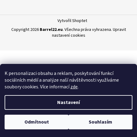
a
j
Vytvořil Shoptet
í
Copyright 2026
Barrel22.eu
. Všechna práva vyhrazena.
Upravit
t
nastavení cookies
?
HLEDAT
K personalizaci obsahu a reklam, poskytování funkcí
sociálních médií a analýze naší návštěvnosti využíváme
soubory cookies. Více informací
zde
.
D
Nastavení
o
p
o
Odmítnout
Souhlasím
r
u