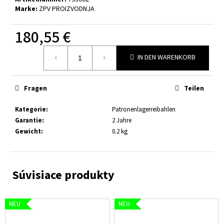
ZPV
Marke:
ZPV PROIZVODNJA
LAUFROHLING
.30
180,55 €
/
.308
Verkaufspreis:
WIN
IN DEN WARENKORB
1:10"
–
630MM
|
Fragen
Teilen
Ø30.5MM
148
Kategorie
:
Patronenlagerreibahlen
€
Garantie
:
2 Jahre
Gewicht
:
0.2 kg
NEU
NEU