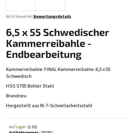
Die
Nicht bewertet
Bewertungsdetails
durchschnittliche
SUCHEN
Produktbewertung
6,5 x 55 Schwedischer
ist
0,0
Kammerreibahle -
von
W
5
Endbearbeitung
i
Sternen.
r
e
Kammerreibahle: FINAL Kammerreibahle .6,5 x 55
m
Schwedisch
p
HSS S705 Böhler Stahl
f
e
Brandneu
h
Hergestellt aus M-7-Schnellarbeitsstahl
l
e
n
Auf Lager
(1 St)
Artikelnummer:
793062