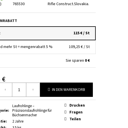
ILFE PATRONE .243 .308 W
)
765530
Rifle Construct.Slovakia.
ST ROT
NRABATT
t
115 €
/ St
nd mehr St = mengenrabatt 5 %
109,25 €
/ St
Sie sparen
0 €
 €
ufspreis:
IN DEN WARENKORB
Drucken
Laufrohlinge –
gorie
:
Präzisionslaufrohlinge für
Fragen
Büchsenmacher
Teilen
tie
:
2 Jahre
cht
:
3.5 kg