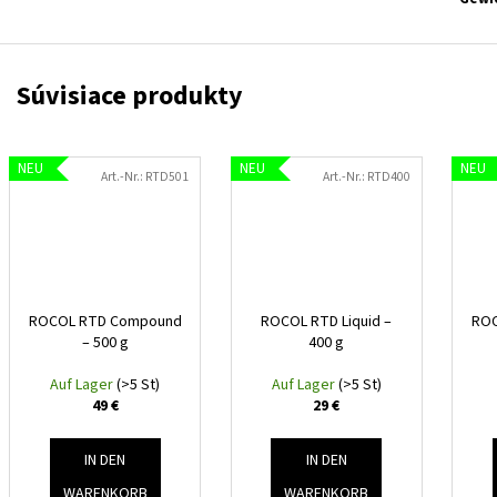
NEU
NEU
NEU
Art.-Nr.:
RTD501
Art.-Nr.:
RTD400
ROCOL RTD Compound
ROCOL RTD Liquid –
ROC
– 500 g
400 g
Auf Lager
(>5 St)
Auf Lager
(>5 St)
49 €
29 €
IN DEN
IN DEN
WARENKORB
WARENKORB