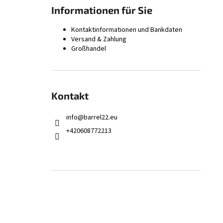
KAMMERREIBAHLE 9,3×62 – FINISH
Informationen für Sie
168,66 €
Kontaktinformationen und Bankdaten
Versand & Zahlung
Großhandel
Kontakt
info
@
barrel22.eu
+420608772213