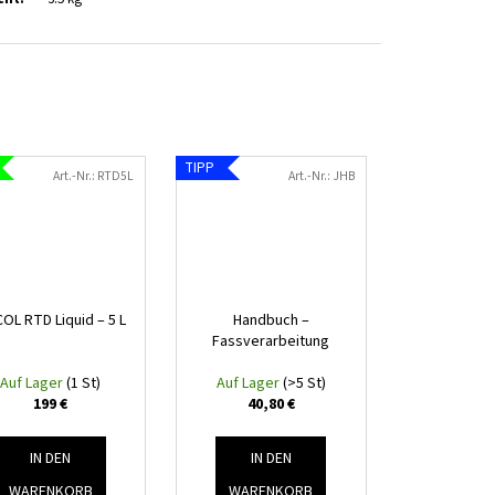
TIPP
Art.-Nr.:
RTD5L
Art.-Nr.:
JHB
OL RTD Liquid – 5 L
Handbuch –
Fassverarbeitung
Auf Lager
(1 St)
Auf Lager
(>5 St)
199 €
40,80 €
IN DEN
IN DEN
WARENKORB
WARENKORB