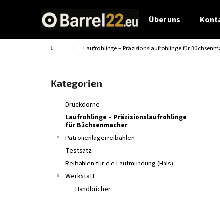
W
Zum
Inhalt
a
Über uns
Kont
springen
Zurück
Zurück
r
zum
zum
e
Startseite
Laufrohlinge – Präzisionslaufrohlinge für Büchsenm
Einkaufen
Einkaufen
n
S
k
e
o
Kategorien
Kategorien
i
überspringen
r
t
Drückdorne
b
e
Laufrohlinge – Präzisionslaufrohlinge
n
für Büchsenmacher
l
Patronenlagerreibahlen
e
Testsatz
i
Reibahlen für die Laufmündung (Hals)
s
Werkstatt
t
Handbücher
e