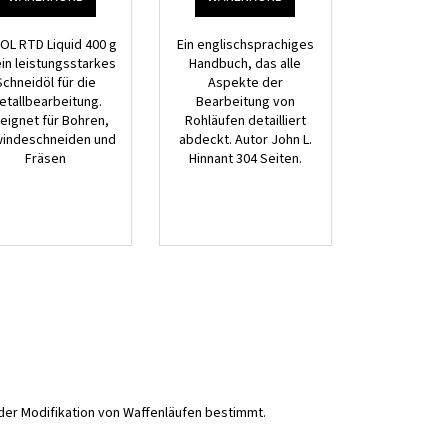
OL RTD Liquid 400 g
Ein englischsprachiges
ein leistungsstarkes
Handbuch, das alle
Schneidöl für die
Aspekte der
etallbearbeitung.
Bearbeitung von
eignet für Bohren,
Rohläufen detailliert
indeschneiden und
abdeckt. Autor John L.
Fräsen
Hinnant 304 Seiten.
oder Modifikation von Waffenläufen bestimmt.