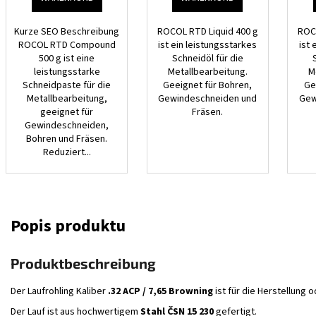
Kurze SEO Beschreibung
ROCOL RTD Liquid 400 g
ROC
ROCOL RTD Compound
ist ein leistungsstarkes
ist 
500 g ist eine
Schneidöl für die
leistungsstarke
Metallbearbeitung.
M
Schneidpaste für die
Geeignet für Bohren,
Ge
Metallbearbeitung,
Gewindeschneiden und
Gew
geeignet für
Fräsen.
Gewindeschneiden,
Bohren und Fräsen.
Reduziert...
Produktbeschreibung
Der Laufrohling Kaliber
.32 ACP / 7,65 Browning
ist für die Herstellung 
Der Lauf ist aus hochwertigem
Stahl ČSN 15 230
gefertigt.