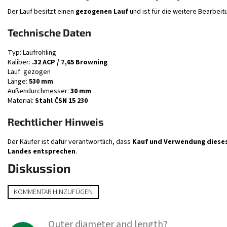
Der Lauf besitzt einen
gezogenen Lauf
und ist für die weitere Bearbei
Technische Daten
Typ: Laufrohling
Kaliber:
.32 ACP / 7,65 Browning
Lauf: gezogen
Länge:
530 mm
Außendurchmesser:
30 mm
Material:
Stahl ČSN 15 230
Rechtlicher Hinweis
Der Käufer ist dafür verantwortlich, dass
Kauf und Verwendung dieses
Landes entsprechen
.
Diskussion
KOMMENTAR HINZUFÜGEN
D
i
Outer diameter and length?
s