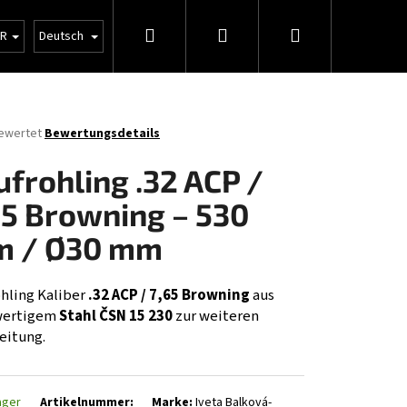
Suchen
Login
Warenkorb
ne Geschäftsbedingungen
Großhandel
UR
Deutsch
bewertet
Bewertungsdetails
hnittliche
tbewertung
ufrohling .32 ACP /
65 Browning – 530
 / Ø30 mm
.
ohling Kaliber
.32 ACP / 7,65 Browning
aus
wertigem
Stahl ČSN 15 230
zur weiteren
eitung.
Folgende
ager
Artikelnummer:
Marke:
Iveta Balková-