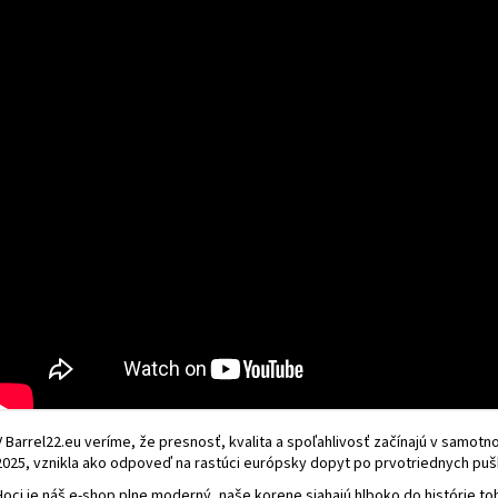
.243 WINCHESTER HLAVŇOVÝ POLOTOVAR /
ZPV .30 / .308 W
STÚPANIE VÝVRTU 1:10 / 630 MM / PRIEMER 32
POLOTOVAR / STÚP
MM / ZPV SERBIA
MM / PRIEMER 30,
138 €
148 €
V Barrel22.eu veríme, že presnosť, kvalita a spoľahlivosť začínajú v samotn
2025, vznikla ako odpoveď na rastúci európsky dopyt po prvotriednych puš
Hoci je náš e-shop plne moderný, naše korene siahajú hlboko do histórie to