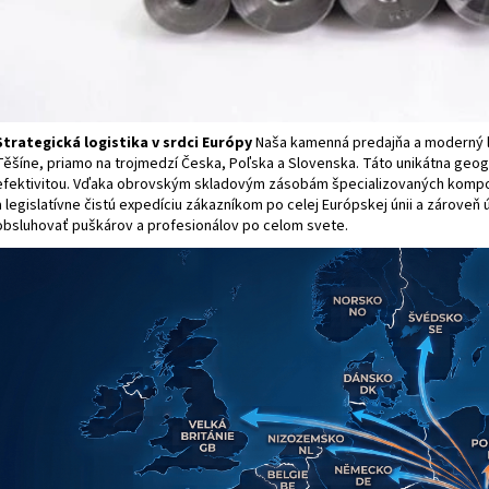
Strategická logistika v srdci Európy
Naša kamenná predajňa a moderný l
Těšíne, priamo na trojmedzí Česka, Poľska a Slovenska. Táto unikátna ge
efektivitou. Vďaka obrovským skladovým zásobám špecializovaných kompo
a legislatívne čistú expedíciu zákazníkom po celej Európskej únii a zároveň
obsluhovať puškárov a profesionálov po celom svete.