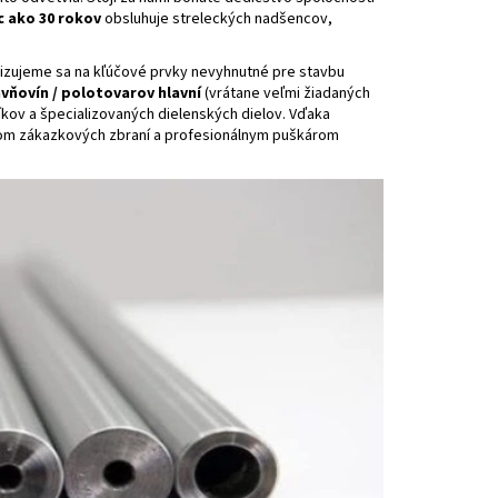
c ako 30 rokov
obsluhuje streleckých nadšencov,
izujeme sa na kľúčové prvky nevyhnutné pre stavbu
avňovín / polotovarov hlavní
(vrátane veľmi žiadaných
íkov a špecializovaných dielenských dielov. Vďaka
com zákazkových zbraní a profesionálnym puškárom