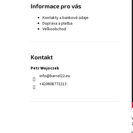
ZPV .45 ACP HLAVŇOVÝ POLOTOVAR /
Informace pro vás
STÚPANIE VÝVRTU 1:16" / 560 MM / PRIEMER
28,5 MM
Kontakty a bankové údaje
121 €
Doprava a platba
Veľkoobchod
Kontakt
Petr Wojoczek
info
@
barrel22.eu
+420608772213