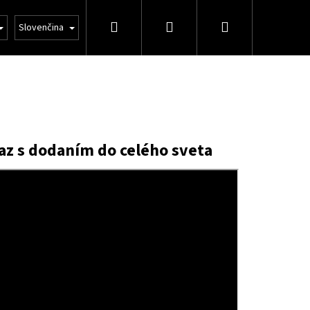
Hľadať
Prihlásenie
Nákupný
Veľkoobchod
Slovenčina
košík
raz s dodaním do celého sveta
Nasledujúce