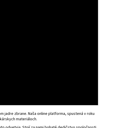
INCHESTER HLAVŇOVÝ
ANIE VÝVRTU 1:10" / 630
5 MM
om jadre zbrane. Naša online platforma, spustená v roku
kárskych materiáloch.
hto odvetvia. Stojí za nami bohaté dedičstvo spoločnosti