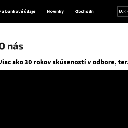
 a bankové údaje
Novinky
Obchodné podmienky
EUR
Čo potrebujete nájsť?
O nás
HĽADAŤ
Viac ako 30 rokov skúseností v odbore, te
Odporúčame