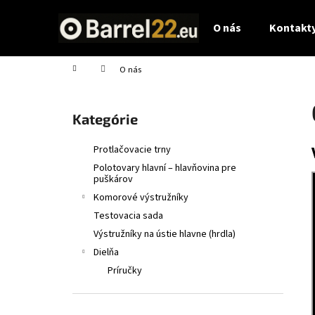
K
Prejsť
na
o
O nás
Kontakty
obsah
Späť
Späť
š
do
do
í
Domov
O nás
obchodu
obchodu
k
B
o
Preskočiť
Kategórie
č
kategórie
n
Protlačovacie trny
ý
Polotovary hlavní – hlavňovina pre
p
puškárov
a
Komorové výstružníky
n
Testovacia sada
e
Výstružníky na ústie hlavne (hrdla)
l
Dielňa
Príručky