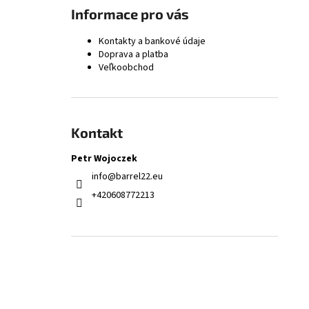
9,3 × 62 KOMOROVÝ VÝSTRUŽNÍK - FINÁLNY
Informace pro vás
168,66 €
Kontakty a bankové údaje
Doprava a platba
Veľkoobchod
Kontakt
Petr Wojoczek
info
@
barrel22.eu
+420608772213