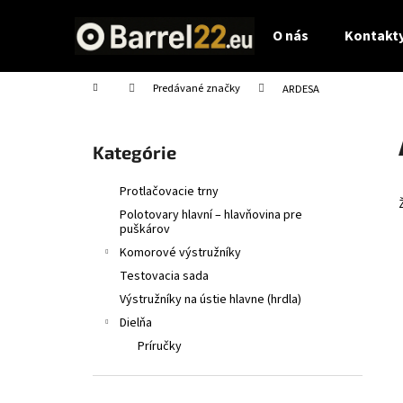
K
Prejsť
na
o
O nás
Kontakty
obsah
Späť
Späť
š
do
do
í
Domov
Predávané značky
ARDESA
obchodu
obchodu
k
B
o
Preskočiť
Kategórie
č
kategórie
n
Protlačovacie trny
ý
Polotovary hlavní – hlavňovina pre
p
puškárov
a
Komorové výstružníky
n
Testovacia sada
e
Výstružníky na ústie hlavne (hrdla)
l
Dielňa
Príručky