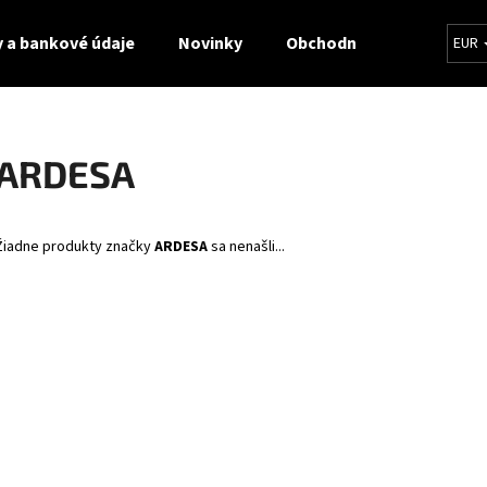
 a bankové údaje
Novinky
Obchodné podmienky
EUR
Čo potrebujete nájsť?
ARDESA
HĽADAŤ
Žiadne produkty značky
ARDESA
sa nenašli...
Odporúčame