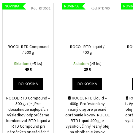
NOVINKA
NOVINKA
NOVI
Kód:
RTD501
Kód:
RTD400
ROCOL RTD Compound
ROCOL RTD Liquid /
ROC
/ 500 g
400 g
Skladom
(>5 ks)
Skladom
(>5 ks)
49 €
29 €
DO KOŠÍKA
DO KOŠÍKA
ROCOL RTD Compound –
🛢️ ROCOL RTD Liquid –
🛢️ 
500 g. 👉 „Pre
400g. Profesionálny
L. 
dosiahnutie najlepších
rezný olej pre presné
olej
výsledkov odporúčame
obrábanie kovov. ROCOL
obr
kombinovať RTD Liquid a
RTD Liquid 400 g je
vyst
RTD Compound pri
vysoko účinný rezný olej
náročných operáciách.“
na obrábanie kovov