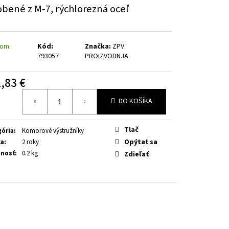
Ý KOLIMÁTOR .243 / .308
obené z M-7, rýchlorezná oceľ
TAIN GHOST / ČERVENÝ
dom
Kód:
Značka:
ZPV
793057
PROIZVODNJA
,83 €
otková
DO KOŠÍKA
Tlač
ória
:
Komorové výstružníky
Opýtať sa
ka
:
2 roky
nosť
:
0.2 kg
Zdieľať