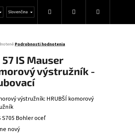
Hľadať
Prihlásenie
Nákupný
Veľkoobchod
Slovenčina
košík
rné
dnotené
Podrobnosti hodnotenia
enie
tu
× 57 IS Mauser
morový výstružník -
ubovací
čiek.
morový výstružník: HRUBŠÍ komorový
užník
S S705
Bohler oceľ
Nasledujúce
lne nový