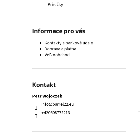
9,3 × 62 KOMOROVÝ VÝSTRUŽNÍK - FINÁLNY
Príručky
168,66 €
Informace pro vás
Kontakty a bankové údaje
Doprava a platba
Veľkoobchod
Kontakt
Petr Wojoczek
info
@
barrel22.eu
+420608772213