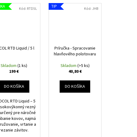
NKA
TIP
Kód:
RTD5L
Kód:
JHB
OL RTD Liquid / 5 l
Príručka - Spracovanie
hlavňového polotovaru
Skladom
(1 ks)
Skladom
(>5 ks)
199 €
40,80 €
DO KOŠÍKA
DO KOŠÍKA
ROCOL RTD Liquid – 5
Vysokovýkonný rezný
 určený pre náročné
ábanie kovov, najmä
ružovanie, vrtanie a
rezanie závitov.