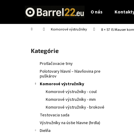
K
Prejsť
na
o
O nás
Kontakty
obsah
Späť
Späť
š
do
do
í
Domov
Komorové výstružníky
8 × 57 IS Mauser ko
obchodu
obchodu
k
B
o
Preskočiť
Kategórie
č
kategórie
n
Protlačovacie trny
ý
Polotovary hlavní – hlavňovina pre
p
puškárov
a
Komorové výstružníky
n
Komorové výstružníky - coul
e
Komorové výstružníky - mm
l
Komorové výstružníky - brokové
Testovacia sada
Výstružníky na ústie hlavne (hrdla)
Dielňa