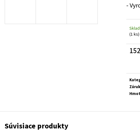
ZPV .45 ACP HLAVŇOVÝ POLOTOVAR /
NÁBOJOVÝ LASEROV
- Vyr
STÚPANIE VÝVRTU 1:16" / 560 MM / PRIEMER
WINCHESTER MOUN
28,5 MM
18,99 €
121 €
Skla
(1 ks)
152
Jedn
cena:
Kateg
Záru
Hmot