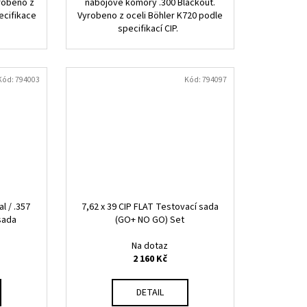
yrobeno z
nábojové komory .300 Blackout.
ecifikace
Vyrobeno z oceli Böhler K720 podle
specifikací CIP.
Kód:
794003
Kód:
794097
l / .357
7,62 x 39 CIP FLAT Testovací sada
sada
(GO+ NO GO) Set
Na dotaz
2 160 Kč
DETAIL