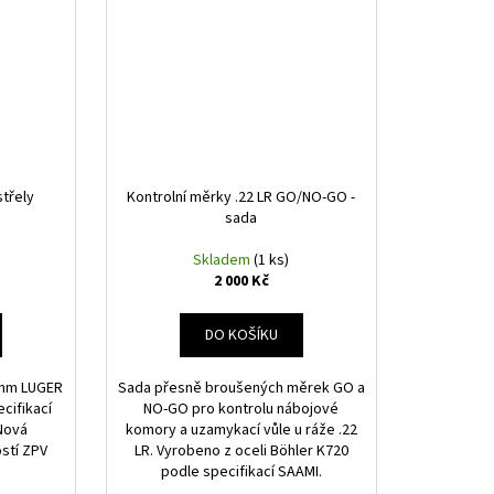
třely
Kontrolní měrky .22 LR GO/NO-GO -
sada
Skladem
(1 ks)
2 000 Kč
DO KOŠÍKU
9 mm LUGER
Sada přesně broušených měrek GO a
cifikací
NO-GO pro kontrolu nábojové
lNová
komory a uzamykací vůle u ráže .22
ostí ZPV
LR. Vyrobeno z oceli Böhler K720
podle specifikací SAAMI.