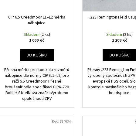
9 MM POLOTOVAR HLAVNE 1:10 – 500 MM –
POLOTOVAR HLAVNĚ
r
u
Ø40 MM | ZPV SRBSKO
BARREL BLANK 530
o
k
3 414 Kč
2 784 Kč
d
CIP 6.5 Creedmoor L1–L2 měrka
.223 Remington Field Gau
t
nábojnice
u
ů
k
Skladem
(2 ks)
Skladem
(2 ks)
1 000 Kč
1 208 Kč
t
ů
DO KOŠÍKU
DO KOŠÍKU
Přesná měrka pro kontrolu rozměrů
Přesný .223 Remington Fi
nábojnice dle normy CIP (L1–L2) pro
vyrobený společností ZPV z
ráži 6.5 Creedmoor. Přesné
evropské HSS oceli. Slo
broušeníPodle specifikací CIPK-720
kontrole maximálního be
Bohler SteelNová značkaVyrobeno
headspace.
společností ZPV
Kód:
794034