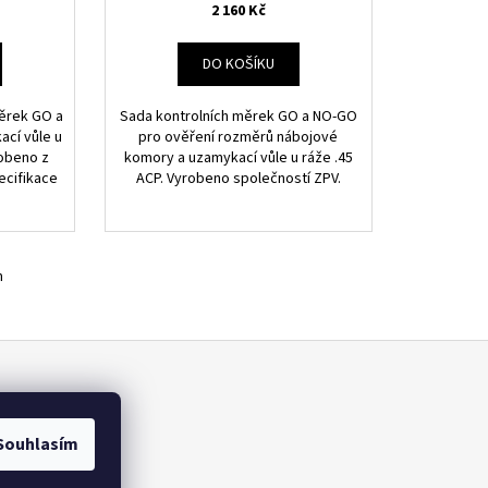
2 160 Kč
DO KOŠÍKU
ěrek GO a
Sada kontrolních měrek GO a NO-GO
cí vůle u
pro ověření rozměrů nábojové
robeno z
komory a uzamykací vůle u ráže .45
ecifikace
ACP. Vyrobeno společností ZPV.
m
Souhlasím