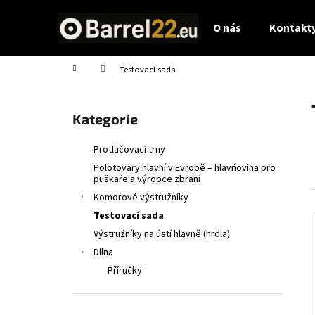
K
Přejít
na
o
O nás
Kontakty
obsah
Zpět
Zpět
š
do
do
í
Domů
Testovací sada
obchodu
obchodu
k
P
o
Přeskočit
Kategorie
s
kategorie
t
Protlačovací trny
r
Polotovary hlavní v Evropě – hlavňovina pro
a
puškaře a výrobce zbraní
n
Komorové výstružníky
n
Testovací sada
í
Výstružníky na ústí hlavně (hrdla)
p
Dílna
a
Příručky
n
e