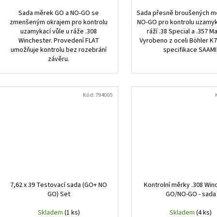
Sada měrek GO a NO-GO se
Sada přesně broušených m
zmenšeným okrajem pro kontrolu
NO-GO pro kontrolu uzamyka
uzamykací vůle u ráže .308
ráží .38 Special a .357 
Winchester. Provedení FLAT
Vyrobeno z oceli Böhler K
umožňuje kontrolu bez rozebrání
specifikace SAAMI
závěru.
Kód:
794005
7,62 x 39 Testovací sada (GO+ NO
Kontrolní měrky .308 Win
GO) Set
GO/NO-GO - sada
Skladem
(1 ks)
Skladem
(4 ks)