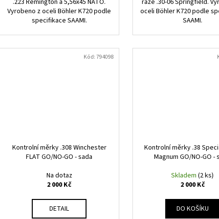
.223 Remington a 5,56x45 NATO.
ráže .30-06 Springfield. V
Vyrobeno z oceli Böhler K720 podle
oceli Böhler K720 podle sp
specifikace SAAMI.
SAAMI.
Kód:
794098
Kontrolní měrky .308 Winchester
Kontrolní měrky .38 Specia
FLAT GO/NO-GO - sada
Magnum GO/NO-GO - 
Na dotaz
Skladem
(2 ks)
2 000 Kč
2 000 Kč
DETAIL
DO KOŠÍKU