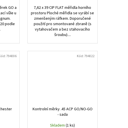
ěrek GO a
7,62 x 39 CIP FLAT měřidla horního
cí vůle u
prostoru Ploché měřidla se vyrábí se
Magnum.
zmenšeným ráfkem. Doporučené
720 podle
použití pro smontované zbraně (s
.
vytahovačem a bez stahovacího
šroubu)....
Kód:
794006
Kód:
794022
chester
Kontrolní měrky .45 ACP GO/NO-GO
- sada
Skladem
(1 ks)