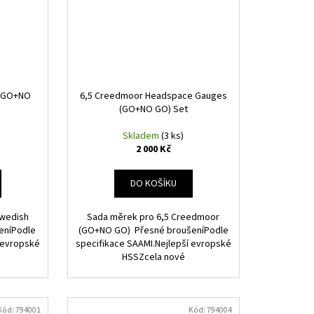
h (GO+NO
6,5 Creedmoor Headspace Gauges
(GO+NO GO) Set
Skladem
(3 ks)
2 000 Kč
DO KOŠÍKU
Swedish
Sada měrek pro 6,5 Creedmoor
eníPodle
(GO+NO GO) Přesné broušeníPodle
 evropské
specifikace SAAMI.Nejlepší evropské
HSSZcela nové
Kód:
794001
Kód:
794004