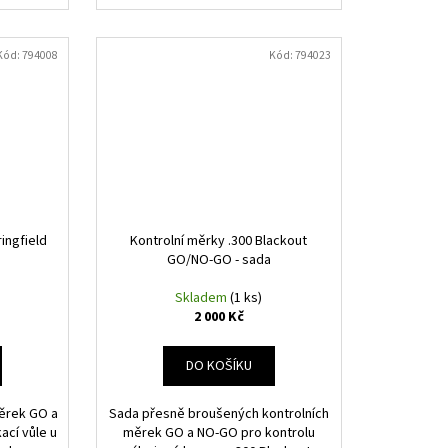
Kód:
794008
Kód:
794023
ingfield
Kontrolní měrky .300 Blackout
GO/NO-GO - sada
Skladem
(1 ks)
2 000 Kč
DO KOŠÍKU
ěrek GO a
Sada přesně broušených kontrolních
cí vůle u
měrek GO a NO-GO pro kontrolu