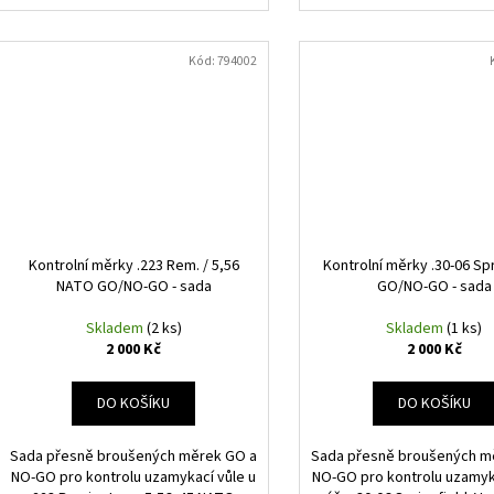
Kód:
794002
Kontrolní měrky .223 Rem. / 5,56
Kontrolní měrky .30-06 Spr
NATO GO/NO-GO - sada
GO/NO-GO - sada
Skladem
(2 ks)
Skladem
(1 ks)
2 000 Kč
2 000 Kč
DO KOŠÍKU
DO KOŠÍKU
Sada přesně broušených měrek GO a
Sada přesně broušených m
NO-GO pro kontrolu uzamykací vůle u
NO-GO pro kontrolu uzamyka