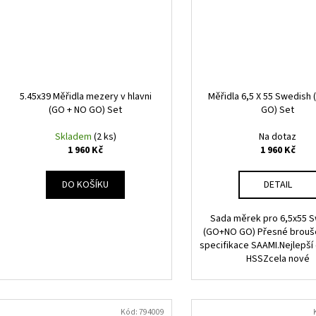
5.45x39 Měřidla mezery v hlavni
Měřidla 6,5 X 55 Swedis
(GO + NO GO) Set
GO) Set
Skladem
(2 ks)
Na dotaz
1 960 Kč
1 960 Kč
DO KOŠÍKU
DETAIL
Sada měrek pro 6,5x55 
(GO+NO GO) Přesné brouš
specifikace SAAMI.Nejlepší
HSSZcela nové
Kód:
794009