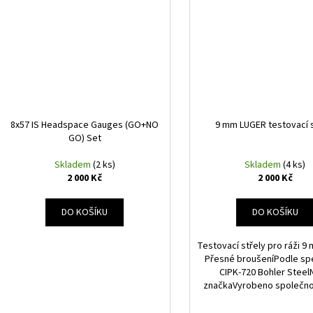
8x57 IS Headspace Gauges (GO+NO
9 mm LUGER testovací s
GO) Set
Skladem
(2 ks)
Skladem
(4 ks)
2 000 Kč
2 000 Kč
DO KOŠÍKU
DO KOŠÍKU
Testovací střely pro ráži 
Přesné broušeníPodle spe
CIPK-720 Bohler Stee
značkaVyrobeno společn