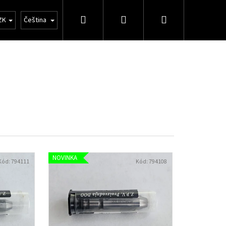
Hledat
Přihlášení
Nákupní
Velkoobchod
ZK
Čeština
košík
NOVINKA
Kód:
794111
Kód:
794108
Následující