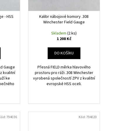
 9 MM LUGER (9×19) –
 MM / Ø30 MM
ge - HSS
Kalibr nábojové komory .308
Winchester Field Gauge
Skladem
(2 ks)
1 208 Kč
DO KOŠÍKU
eld Gauge
Přesná FIELD měrka hlavového
 kvalitní
prostoru pro ráži .308 Winchester
uží ke
vyrobená společností ZPV z kvalitní
zpečného
evropské HSS oceli.
Kód:
794036
Kód:
794020