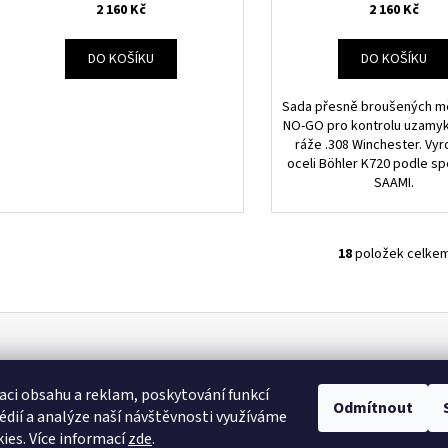
2 160 Kč
2 160 Kč
DO KOŠÍKU
DO KOŠÍKU
Sada přesně broušených m
NO-GO pro kontrolu uzamyka
ráže .308 Winchester. Vy
oceli Böhler K720 podle sp
SAAMI.
18
položek celke
O
v
l
á
d
a
aci obsahu a reklam, poskytování funkcí
c
Odmítnout
édií a analýze naší návštěvnosti využíváme
í
ies. Více informací
zde
.
p