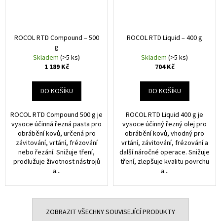
ROCOL RTD Compound – 500
ROCOL RTD Liquid – 400 g
g
Skladem
(>5 ks)
Skladem
(>5 ks)
1 189 Kč
704 Kč
DO KOŠÍKU
DO KOŠÍKU
ROCOL RTD Compound 500 g je
ROCOL RTD Liquid 400 g je
vysoce účinná řezná pasta pro
vysoce účinný řezný olej pro
obrábění kovů, určená pro
obrábění kovů, vhodný pro
závitování, vrtání, frézování
vrtání, závitování, frézování a
nebo řezání. Snižuje tření,
další náročné operace. Snižuje
prodlužuje životnost nástrojů
tření, zlepšuje kvalitu povrchu
a...
a...
ZOBRAZIT VŠECHNY SOUVISEJÍCÍ PRODUKTY