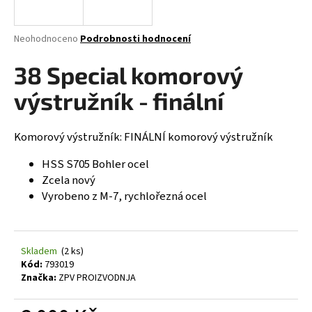
a
j
Průměrné
Neohodnoceno
Podrobnosti hodnocení
í
hodnocení
produktu
38 Special komorový
t
je
?
0,0
výstružník - finální
z
5
hvězdiček.
Komorový výstružník: FINÁLNÍ komorový výstružník
HLEDAT
HSS S705 Bohler ocel
Zcela nový
Vyrobeno z M-7, rychlořezná ocel
D
o
Skladem
(2 ks)
p
Kód:
793019
o
Značka:
ZPV PROIZVODNJA
r
u