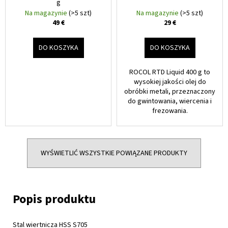
g
Na magazynie
(>5 szt)
Na magazynie
(>5 szt)
49 €
29 €
DO KOSZYKA
DO KOSZYKA
ROCOL RTD Liquid 400 g to
wysokiej jakości olej do
obróbki metali, przeznaczony
do gwintowania, wiercenia i
frezowania.
WYŚWIETLIĆ WSZYSTKIE POWIĄZANE PRODUKTY
Stal wiertnicza HSS S705