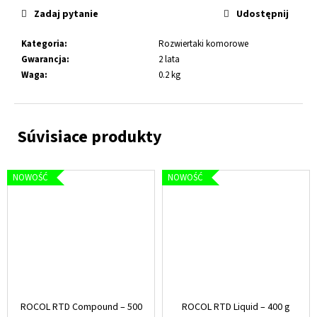
.308
Zadaj pytanie
Udostępnij
WIN
MOUNTAIN
GHOST
Kategoria
:
Rozwiertaki komorowe
CZERWONY
Gwarancja
:
2 lata
18,99
Waga
:
0.2 kg
€
NOWOŚĆ
NOWOŚĆ
ROCOL RTD Compound – 500
ROCOL RTD Liquid – 400 g