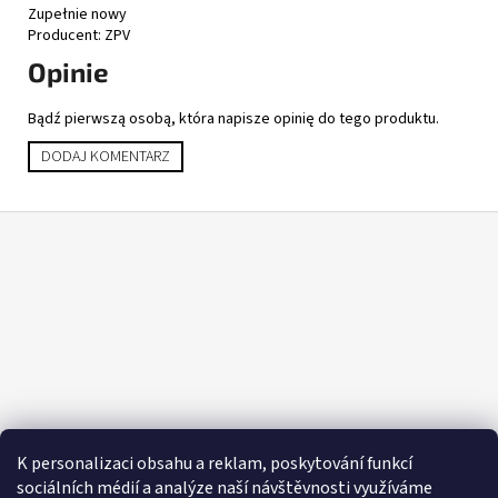
Zupełnie nowy
Producent: ZPV
Opinie
Bądź pierwszą osobą, która napisze opinię do tego produktu.
DODAJ KOMENTARZ
S
t
o
p
k
a
K personalizaci obsahu a reklam, poskytování funkcí
sociálních médií a analýze naší návštěvnosti využíváme