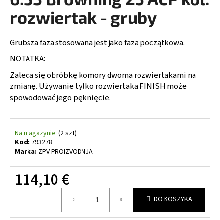
wynosi
0,0
rozwiertak - gruby
na
5
SZUKAJ
gwiazdek.
Grubsza faza stosowana jest jako faza początkowa.
NOTATKA:
Zaleca się obróbkę komory dwoma rozwiertakami na
P
zmianę. Używanie tylko rozwiertaka FINISH może
o
spowodować jego pęknięcie.
l
e
c
Na magazynie
(2 szt)
a
Kod:
793278
m
Marka:
ZPV PROIZVODNJA
y
114,10 €
CELOWNIK
Cena
LASEROWY
DO KOSZYKA
KALIBRATOR
jednostkowa:
NABÓJ
.243