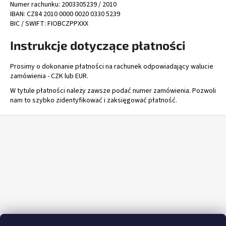
Numer rachunku: 2003305239 / 2010
IBAN: CZ84 2010 0000 0020 0330 5239
BIC / SWIFT: FIOBCZPPXXX
SZUKAJ
Instrukcje dotyczące płatności
Prosimy o dokonanie płatności na rachunek odpowiadający walucie
zamówienia - CZK lub EUR.
P
W tytule płatności należy zawsze podać numer zamówienia. Pozwoli
o
nam to szybko zidentyfikować i zaksięgować płatność.
l
e
S
c
t
a
o
m
p
y
k
a
OKSYDA
NA
ZIMNO
W
KREMIE