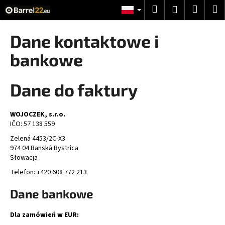
K
Przejść
Szukaj
Koszy
M
Zaloguj
do
o
treści
Z
Z
się
s
Dane kontaktowe i
powrotem
powrotem
z
C
bankowe
y
z
k
e
Dane do faktury
g
o
WOJOCZEK, s.r.o.
s
IČO: 57 138 559
z
Zelená 4453/2C-X3
u
974 04 Banská Bystrica
k
Słowacja
a
Telefon: +420 608 772 213
s
Dane bankowe
z
?
Dla zamówień w EUR: