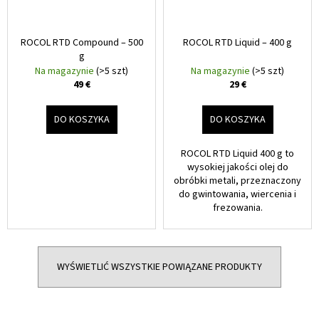
ROCOL RTD Compound – 500
ROCOL RTD Liquid – 400 g
g
Na magazynie
(>5 szt)
Na magazynie
(>5 szt)
49 €
29 €
DO KOSZYKA
DO KOSZYKA
ROCOL RTD Liquid 400 g to
wysokiej jakości olej do
obróbki metali, przeznaczony
do gwintowania, wiercenia i
frezowania.
WYŚWIETLIĆ WSZYSTKIE POWIĄZANE PRODUKTY