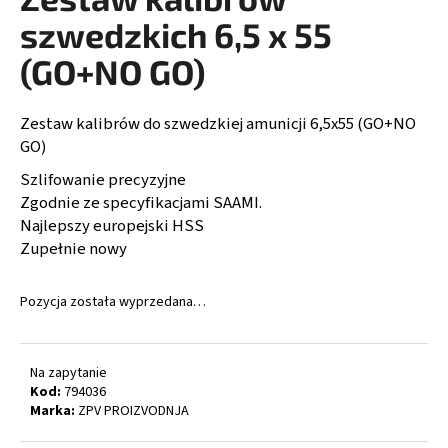
wynosi
0,0
szwedzkich 6,5 x 55
na
5
(GO+NO GO)
SZUKAJ
gwiazdek.
Zestaw kalibrów do szwedzkiej amunicji 6,5x55 (GO+NO
GO)
P
Szlifowanie precyzyjne
o
Zgodnie ze specyfikacjami SAAMI.
l
Najlepszy europejski HSS
e
Zupełnie nowy
c
a
m
Pozycja została wyprzedana…
y
Na zapytanie
HLAVŇOVINA
7,65
Kod:
794036
BR.
Marka:
ZPV PROIZVODNJA
/200MM/25MM