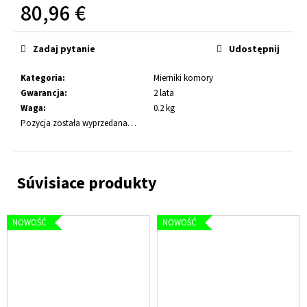
51
80,96 €
€
Cena
jednostkowa:
Zadaj pytanie
Udostępnij
Kategoria
:
Mierniki komory
Gwarancja
:
2 lata
Waga
:
0.2 kg
Pozycja została wyprzedana…
NOWOŚĆ
NOWOŚĆ