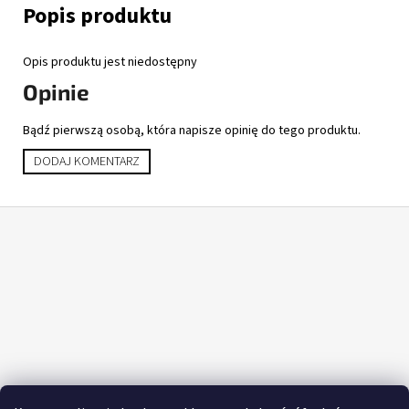
Opis produktu jest niedostępny
Opinie
Bądź pierwszą osobą, która napisze opinię do tego produktu.
DODAJ KOMENTARZ
S
t
o
p
k
a