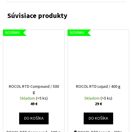
č
a
m
e
NOVINKA
NOVINKA
NÁBOJOVÝ
LASEROVÝ
KOLIMÁTOR
.243
/
.308
WINCHESTER
MOUNTAIN
GHOST
/
ROCOL RTD Compound / 500
ROCOL RTD Liquid / 400 g
ČERVENÝ
g
18,99
Skladom
(>5 ks)
Skladom
(>5 ks)
€
49 €
29 €
DO KOŠÍKA
DO KOŠÍKA