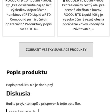
ROCOL RTD Compound – 500 g.
🛢️ ROCOL RTD Liquid – 400g.
👉 „Pre dosiahnutie najlepších
Profesionálny rezný olej pre
výsledkov odporúčame
presné obrábanie kovov.
kombinovať RTD Liquid a RTD
ROCOL RTD Liquid 400 g je
Compound pri náročných
vysoko účinný rezný olej na
operáciách.“ Produktový popis
obrábanie kovov vhodný na
ROCOL RTD...
závitovanie,...
ZOBRAZIŤ VŠETKY SÚVISIACE PRODUKTY
Popis produktu nie je dostupný
Diskusia
Buďte prvý, kto napíše príspevok k tejto položke.