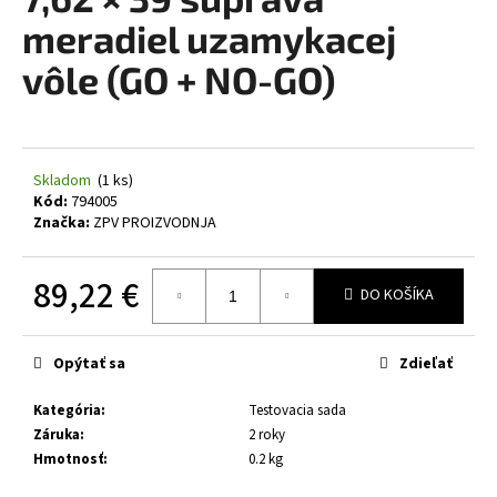
je
á
0,0
meradiel uzamykacej
z
j
5
vôle (GO + NO-GO)
s
hviezdičiek.
ť
?
Skladom
(1 ks)
Kód:
794005
Značka:
ZPV PROIZVODNJA
HĽADAŤ
89,22 €
DO KOŠÍKA
Jednotková
cena:
O
Opýtať sa
Zdieľať
d
p
Kategória
:
Testovacia sada
o
Záruka
:
2 roky
r
Hmotnosť
:
0.2 kg
ú