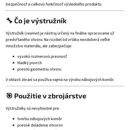
bezpečnosť a celkovú funkčnosť výsledného produktu.
🔧 Čo je výstružník
Výstružník (
reamer
) je nástroj určený na finálne opracovanie už
predvŕtaného otvoru. Na rozdiel od vrtáka neodoberá veľké
množstvo materiálu, ale zabezpečuje:
vysokú rozmerovú presnosť
hladký povrch
presnú geometriu otvoru
V oblasti zbraní sa používa najmä na výrobu nábojových komôr.
🎯 Použitie v zbrojárstve
Výstružníky sú nevyhnutné pre:
tvorbu nábojových komôr
presné doladenie otvorov