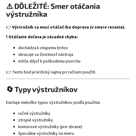
⚠️ DÔLEŽITÉ: Smer otáčania
výstružníka
👉
Výstružník sa musí otáčať iba doprava (v smere rezania).
❗
Otáčanie doľava je zásadná chyba:
dochádza k otupeniu britov
skracuje sa životnosť nástroja
môže dôjsť k poškodeniu povrchu
👉 Tento bod je kritický najmä pri ručnom použití.
🔄 Typy výstružníkov
Existuje niekoľko typov výstružníkov podľa použitia:
ručné výstružníky
strojné výstružníky
komorové výstružníky (pre zbrane)
špeciálne výstružníky na mieru