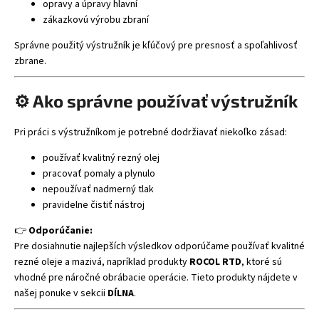
opravy a úpravy hlavní
zákazkovú výrobu zbraní
Správne použitý výstružník je kľúčový pre presnosť a spoľahlivosť
zbrane.
⚙️ Ako správne používať výstružník
Pri práci s výstružníkom je potrebné dodržiavať niekoľko zásad:
používať kvalitný rezný olej
pracovať pomaly a plynulo
nepoužívať nadmerný tlak
pravidelne čistiť nástroj
👉
Odporúčanie:
Pre dosiahnutie najlepších výsledkov odporúčame používať kvalitné
rezné oleje a mazivá, napríklad produkty
ROCOL RTD
, ktoré sú
vhodné pre náročné obrábacie operácie. Tieto produkty nájdete v
našej ponuke v sekcii
DÍLNA
.