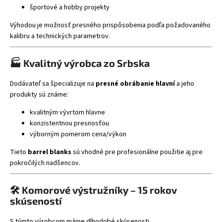
športové a hobby projekty
Výhodou je možnosť presného prispôsobenia podľa požadovaného
kalibru a technických parametrov.
🏭 Kvalitný výrobca zo Srbska
Dodávateľ sa špecializuje na
presné obrábanie hlavní
a jeho
produkty sú známe:
kvalitným vývrtom hlavne
konzistentnou presnosťou
výborným pomerom cena/výkon
Tieto
barrel blanks
sú vhodné pre profesionálne použitie aj pre
pokročilých nadšencov.
🛠️ Komorové výstružníky – 15 rokov
skúseností
S týmto výrobcom máme dlhodobé skúsenosti.