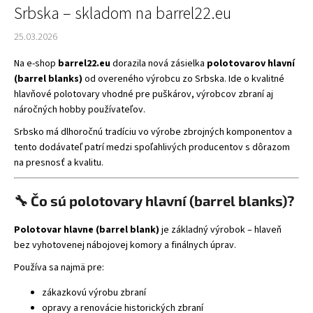
č
Srbska – skladom na barrel22.eu
a
m
25.03.2026
e
Na e-shop
barrel22.eu
dorazila nová zásielka
polotovarov hlavní
(barrel blanks)
od overeného výrobcu zo Srbska. Ide o kvalitné
MULTIFUNKČNÝ
hlavňové polotovary vhodné pre puškárov, výrobcov zbraní aj
PRÍVESOK
náročných hobby používateľov.
NA
KĽÚČE
Srbsko má dlhoročnú tradíciu vo výrobe zbrojných komponentov a
CALIBER
tento dodávateľ patrí medzi spoľahlivých producentov s dôrazom
GOURMET
/
na presnosť a kvalitu.
MININÁRADIE
7
V
🔧 Čo sú polotovary hlavní (barrel blanks)?
1
12
Polotovar hlavne (barrel blank)
je základný výrobok – hlaveň
€
bez vyhotovenej nábojovej komory a finálnych úprav.
Používa sa najmä pre:
zákazkovú výrobu zbraní
opravy a renovácie historických zbraní