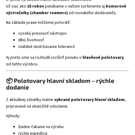
Už viac ako
15 rokov
ponúkame v našom sortimente aj
komorové
výstružníky (chamber reamers)
od rovnakého dodávateľa.
Na základe praxe môžeme potvrdiť:
vysokú presnosť nástrojov
dlhú životnosť
stabilné dodržiavanie tolerancií
Aj preto sme sa rozhodli rozšíriť ponuku o
hlavňové polotovary
od tohto výrobcu.
📦 Polotovary hlavní skladom – rýchle
dodanie
Z aktuálnej zásielky máme
vybrané polotovary hlavní skladom
,
pripravené na okamžité odoslanie.
Výhody:
žiadne čakanie na výrobu
rýchla expedícia