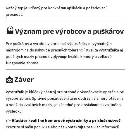
Každý typ je určený pre konkrétnu aplikáciu a požadovanú
presnosť.
🏭 Význam pre výrobcov a puškárov
Pre puškárov a výrobcov zbraní sú výstružníky nevyhnutným
nástrojom na dosiahnutie presných tolerancií. Kvalita výstružníka aj
použitých mazív priamo ovplyvňuje kvalitu komory a celkové
fungovanie zbrane.
📩 Záver
Výstružník je kľúčový nástroj pre presné dokončovacie operácie pri
výrobe zbraní. Správne použitie, vrátane dodržania smeru otáčania
a použitia kvalitných mazív, je zásadné pre dosiahnutie kvalitného
výsledku.
👉
Hľadáte kvalitné komorové výstružníky a príslušenstvo?
Prezrite si našu ponuku alebo nás kontaktujte pre viac informácií.