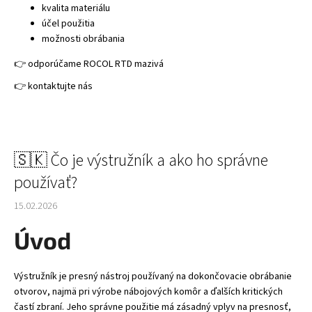
kvalita materiálu
účel použitia
možnosti obrábania
👉 odporúčame ROCOL RTD mazivá
👉 kontaktujte nás
🇸🇰 Čo je výstružník a ako ho správne
používať?
15.02.2026
Úvod
Výstružník je presný nástroj používaný na dokončovacie obrábanie
otvorov, najmä pri výrobe nábojových komôr a ďalších kritických
častí zbraní. Jeho správne použitie má zásadný vplyv na presnosť,