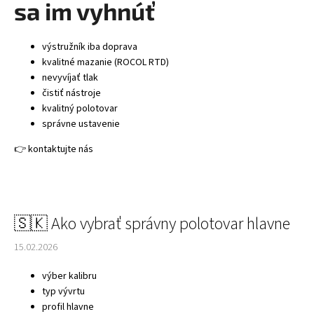
sa im vyhnúť
výstružník iba doprava
kvalitné mazanie (ROCOL RTD)
nevyvíjať tlak
čistiť nástroje
kvalitný polotovar
správne ustavenie
👉 kontaktujte nás
🇸🇰 Ako vybrať správny polotovar hlavne
15.02.2026
výber kalibru
typ vývrtu
profil hlavne