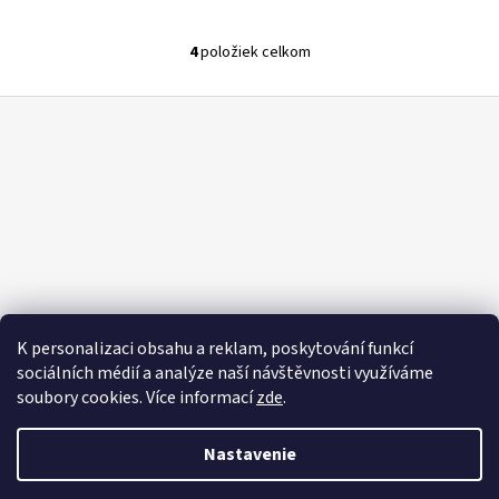
4
položiek celkom
O
v
Z
l
á
á
d
p
a
ä
c
t
i
i
e
e
p
r
v
K personalizaci obsahu a reklam, poskytování funkcí
k
sociálních médií a analýze naší návštěvnosti využíváme
y
soubory cookies. Více informací
zde
.
v
ý
Nastavenie
p
Vytvoril Shoptet
i