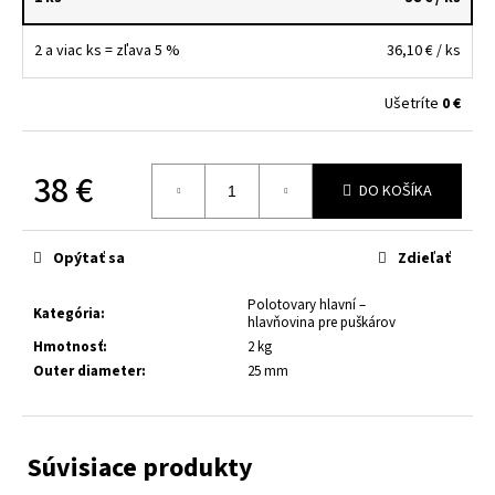
č
a
m
2 a viac ks = zľava 5 %
36,10 €
/ ks
e
Ušetríte
0 €
9
×
38 €
19
DO KOŠÍKA
LUGER
HLAVŇOVÝ
Jednotková
POLOTOVAR
cena:
/
Opýtať sa
Zdieľať
530
MM
Polotovary hlavní –
/
Kategória
:
hlavňovina pre puškárov
PRIEMER
30
Hmotnosť
:
2 kg
MM
Outer diameter
:
25 mm
115
€