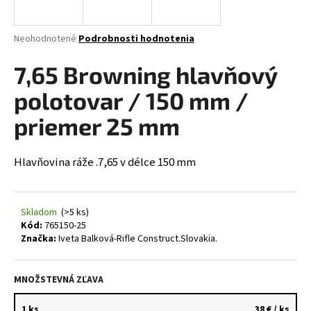
á
j
Priemerné
Neohodnotené
Podrobnosti hodnotenia
s
hodnotenie
produktu
7,65 Browning hlavňový
ť
je
?
0,0
polotovar / 150 mm /
z
5
priemer 25 mm
hviezdičiek.
Hlavňovina r
áže .7,65 v délce 150 mm
HĽADAŤ
Skladom
(>5 ks)
O
Kód:
765150-25
d
Značka:
Iveta Balková-Rifle Construct.Slovakia.
p
o
MNOŽSTEVNÁ ZĽAVA
r
ú
1 ks
38 €
/ ks