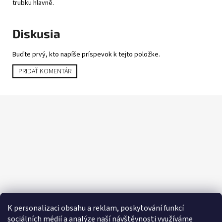
trubku hlavně.
Diskusia
Buďte prvý, kto napíše príspevok k tejto položke.
PRIDAŤ KOMENTÁR
Z
á
p
ä
t
i
e
K personalizaci obsahu a reklam, poskytování funkcí
sociálních médií a analýze naší návštěvnosti využíváme