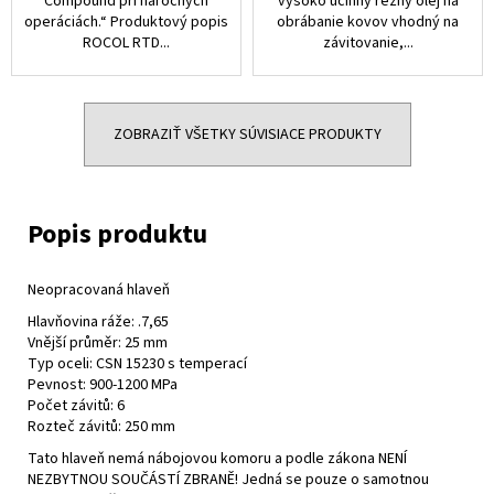
Compound pri náročných
vysoko účinný rezný olej na
operáciách.“ Produktový popis
obrábanie kovov vhodný na
ROCOL RTD...
závitovanie,...
ZOBRAZIŤ VŠETKY SÚVISIACE PRODUKTY
Neopracovaná hlaveň
Hlavňovina ráže: .7,65
Vnější průměr: 25 mm
Typ oceli: CSN 15230 s temperací
Pevnost: 900-1200 MPa
Počet závitů: 6
Rozteč závitů: 250 mm
Tato hlaveň nemá nábojovou komoru a podle zákona NENÍ
NEZBYTNOU SOUČÁSTÍ ZBRANĚ! Jedná se pouze o samotnou