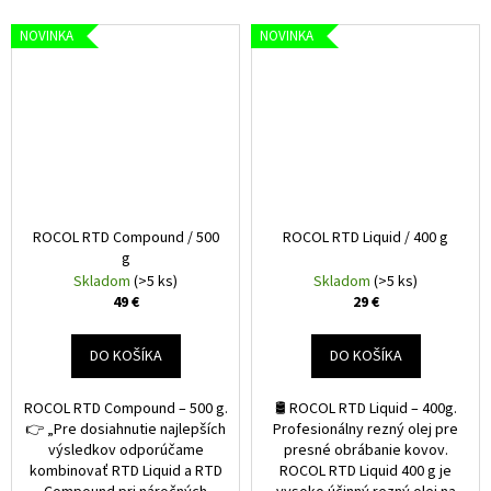
NOVINKA
NOVINKA
ROCOL RTD Compound / 500
ROCOL RTD Liquid / 400 g
g
Skladom
(>5 ks)
Skladom
(>5 ks)
49 €
29 €
DO KOŠÍKA
DO KOŠÍKA
ROCOL RTD Compound – 500 g.
🛢️ ROCOL RTD Liquid – 400g.
👉 „Pre dosiahnutie najlepších
Profesionálny rezný olej pre
výsledkov odporúčame
presné obrábanie kovov.
kombinovať RTD Liquid a RTD
ROCOL RTD Liquid 400 g je