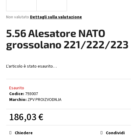
n
d
La
Non valutato
Dettagli sulla valutazione
o
valutazione
media
5.56 Alesatore NATO
?
del
prodotto
grossolano 221/222/223
è
0,0
su
RICERCA
5
L'articolo è stato esaurito…
stelle.
Esaurito
S
Codice:
793007
i
Marchio:
ZPV PROIZVODNJA
c
o
186,03 €
n
s
Prezzo
i
della
Chiedere
Condividi
misura:
g