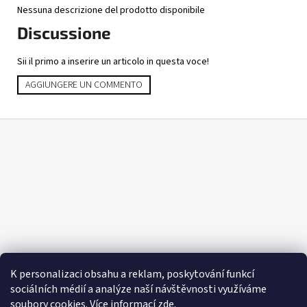
Nessuna descrizione del prodotto disponibile
Discussione
Sii il primo a inserire un articolo in questa voce!
AGGIUNGERE UN COMMENTO
P
i
è
d
i
p
a
g
i
K personalizaci obsahu a reklam, poskytování funkcí
n
sociálních médií a analýze naší návštěvnosti využíváme
a
soubory cookies. Více informací
zde
.