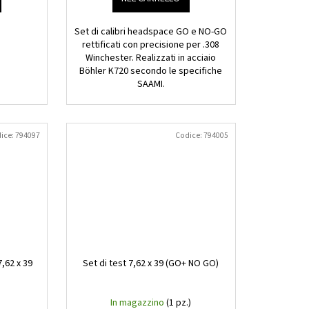
Set di calibri headspace GO e NO-GO
rettificati con precisione per .308
Winchester. Realizzati in acciaio
Böhler K720 secondo le specifiche
SAAMI.
ice:
794097
Codice:
794005
7,62 x 39
Set di test 7,62 x 39 (GO+ NO GO)
In magazzino
(1 pz.)