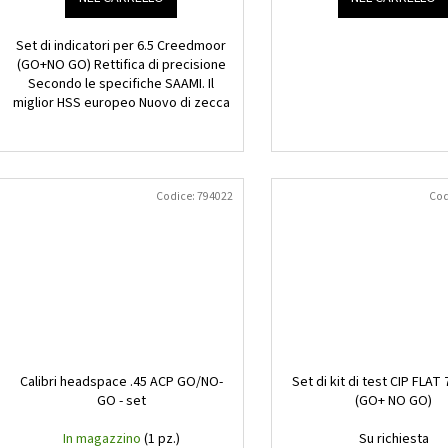
Set di indicatori per 6.5 Creedmoor
(GO+NO GO) Rettifica di precisione
Secondo le specifiche SAAMI. Il
miglior HSS europeo Nuovo di zecca
Codice:
794022
Cod
Calibri headspace .45 ACP GO/NO-
Set di kit di test CIP FLAT 
GO - set
(GO+ NO GO)
In magazzino
(1 pz.)
Su richiesta