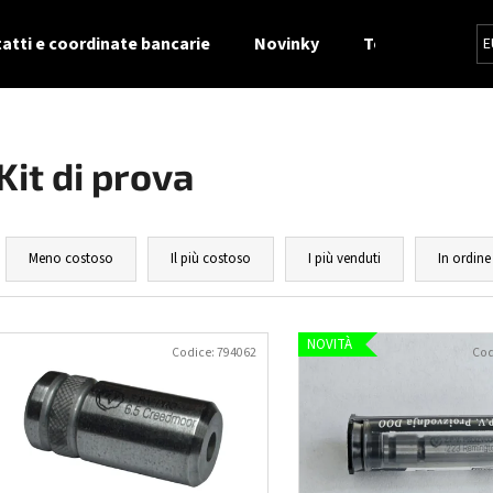
atti e coordinate bancarie
Novinky
Termini e Condiz
E
Cosa state cercando?
Kit di prova
RICERCA
O
r
Meno costoso
Il più costoso
I più venduti
In ordine
d
Si consiglia di
i
E
n
NOVITÀ
l
Codice:
794062
Cod
a
e
m
n
e
c
n
o
t