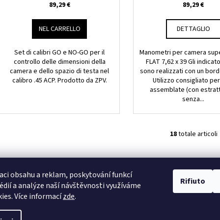
89,29 €
89,29 €
NEL CARRELLO
DETTAGLIO
Set di calibri GO e NO-GO per il
Manometri per camera supe
controllo delle dimensioni della
FLAT 7,62 x 39 Gli indicator
camera e dello spazio di testa nel
sono realizzati con un bord
calibro .45 ACP. Prodotto da ZPV.
Utilizzo consigliato pe
assemblate (con estrat
senza...
18
totale articoli
C
o
n
t
aci obsahu a reklam, poskytování funkcí
Rifiuto
r
édií a analýze naší návštěvnosti využíváme
o
ies. Více informací
zde
.
l
l
a delle impostazioni dei cookie