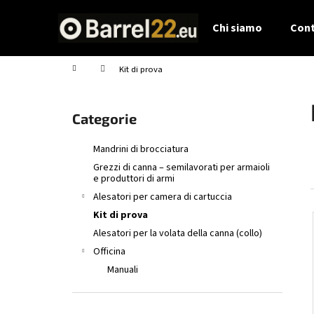
C
Vai
al
a
Chi siamo
Cont
contenuto
Indietro
Indietro
r
shopping
shopping
r
Casa
Kit di prova
e
B
l
a
l
Saltare
Categorie
r
le
o
r
categorie
Mandrini di brocciatura
a
Grezzi di canna – semilavorati per armaioli
l
e produttori di armi
a
Alesatori per camera di cartuccia
t
Kit di prova
e
Alesatori per la volata della canna (collo)
r
Officina
a
Manuali
l
e