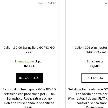
Codice:
794008
Cod
Calibri .30-06 Springfield GO/NO-GO
Calibri .308 Winchester
- set
GO/NO-GO - set
In magazzino
(1 pz.)
Su richiesta
82,68 €
82,68 €
NEL CARRELLO
DETTAGLIO
Set di calibri headspace GO e NO-GO
Set di calibri headspace G
rettificati con precisione per .30-06
con bordo ridotto per
Springfield. Realizzati in acciaio
Winchester. Il design FLAT c
Böhler K720 secondo le specifiche
controllo senza smon
SAAMI.
l’otturatore.