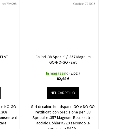
ice:
794098
Codice:
794003
 FLAT
Calibri .38 Special / .357 Magnum
GO/NO-GO - set
In magazzino
(2 pz.)
82,68 €
NEL CARRELLO
O e NO-GO
Set di calibri headspace GO e NO-GO
 .308
rettificati con precisione per .38
onsente il
Special e .357 Magnum. Realizzati in
tare
acciaio Böhler K720 secondo le
specifiche SAAMI.