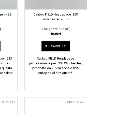
 PER ALLINEAMENTO
8 WIN MOUNTAIN GHOST
ge - HSS
Calibro FIELD Headspace .308
Winchester - HSS
)
In magazzino
(2 pz.)
49,90 €
NEL CARRELLO
per .223
Calibro FIELD Headspace
ZPV in
professionale per .308 Winchester,
 qualità.
prodotto da ZPV in acciaio HSS
e massimo
europeo di alta qualità.
ce.
ice:
794034
Codice:
794002