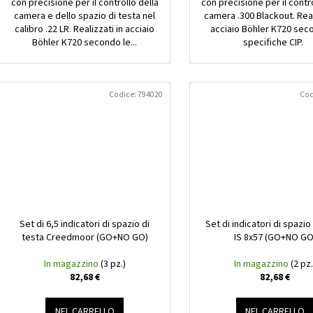
con precisione per il controllo della
con precisione per il contr
camera e dello spazio di testa nel
camera .300 Blackout. Real
calibro .22 LR. Realizzati in acciaio
acciaio Böhler K720 sec
Böhler K720 secondo le...
specifiche CIP.
Codice:
794020
Cod
Set di 6,5 indicatori di spazio di
Set di indicatori di spazio
testa Creedmoor (GO+NO GO)
IS 8x57 (GO+NO GO
In magazzino
(3 pz.)
In magazzino
(2 pz.
82,68 €
82,68 €
NEL CARRELLO
NEL CARRELLO