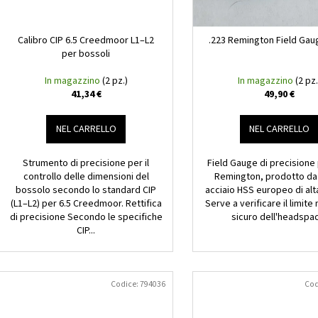
BARRA SEMILAVORATA PER CANNA ZPV .45
CARTUCCIA LASER
d
o
ACP 1:16" – 560MM | Ø28.5MM
OTTICHE .243 .30
e
ROSSO
d
121 €
i
Calibro CIP 6.5 Creedmoor L1–L2
.223 Remington Field Gau
18,99 €
e
per bossoli
p
i
r
In magazzino
(2 pz.)
In magazzino
(2 pz.
p
41,34 €
49,90 €
o
r
d
o
NEL CARRELLO
NEL CARRELLO
o
d
t
o
Strumento di precisione per il
Field Gauge di precisione 
t
controllo delle dimensioni del
Remington, prodotto da 
t
i
bossolo secondo lo standard CIP
acciaio HSS europeo di alta
t
(L1–L2) per 6.5 Creedmoor. Rettifica
Serve a verificare il limit
i
di precisione Secondo le specifiche
sicuro dell'headspa
CIP...
Codice:
794036
Cod