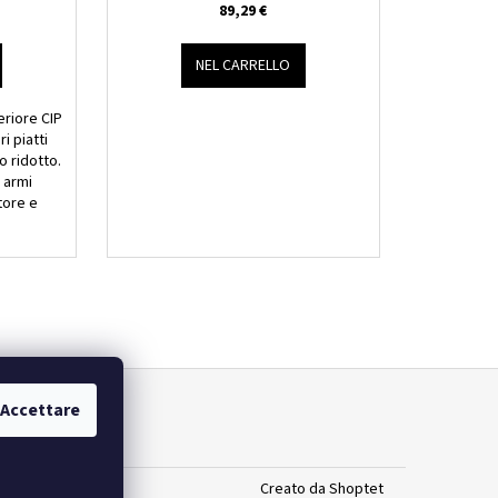
89,29 €
NEL CARRELLO
riore CIP
i piatti
o ridotto.
r armi
tore e
Accettare
Creato da Shoptet