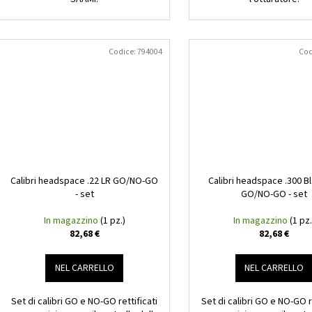
Codice:
794004
Cod
Calibri headspace .22 LR GO/NO-GO
Calibri headspace .300 B
- set
GO/NO-GO - set
In magazzino
(1 pz.)
In magazzino
(1 pz.
82,68 €
82,68 €
NEL CARRELLO
NEL CARRELLO
Set di calibri GO e NO-GO rettificati
Set di calibri GO e NO-GO re