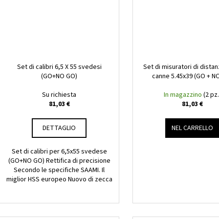
Set di calibri 6,5 X 55 svedesi
Set di misuratori di distan
(GO+NO GO)
canne 5.45x39 (GO + N
Su richiesta
In magazzino
(2 pz.
81,03 €
81,03 €
DETTAGLIO
NEL CARRELLO
Set di calibri per 6,5x55 svedese
(GO+NO GO) Rettifica di precisione
Secondo le specifiche SAAMI. Il
miglior HSS europeo Nuovo di zecca