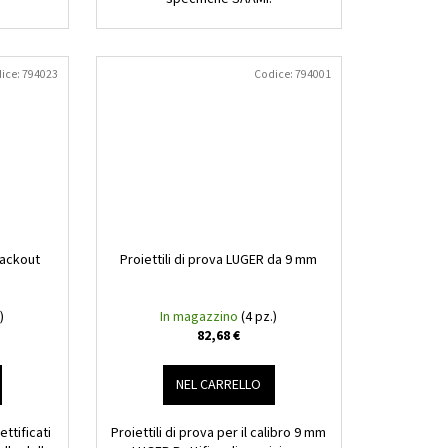
ice:
794023
Codice:
794001
lackout
Proiettili di prova LUGER da 9 mm
)
In magazzino
(4 pz.)
82,68 €
NEL CARRELLO
ttificati
Proiettili di prova per il calibro 9 mm