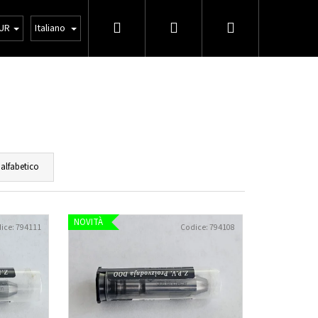
Ricerca
Accesso
Carrello
ioni Generali
Vendita all'ingrosso
UR
Italiano
della
spesa
 alfabetico
NOVITÀ
ice:
794111
Codice:
794108
Avanti