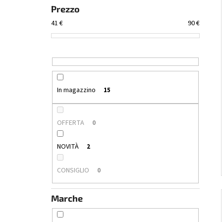
ALESATORE CAMERA 9.3×62 – FINITURA
Prezzo
168,66 €
41
€
90
€
In magazzino
15
OFFERTA
0
NOVITÀ
2
CONSIGLIO
0
Marche