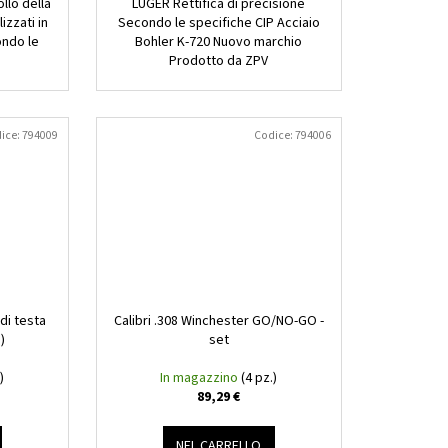
ollo della
LUGER Rettifica di precisione
izzati in
Secondo le specifiche CIP Acciaio
ondo le
Bohler K-720 Nuovo marchio
Prodotto da ZPV
ice:
794009
Codice:
794006
 di testa
Calibri .308 Winchester GO/NO-GO -
)
set
)
In magazzino
(4 pz.)
89,29 €
NEL CARRELLO