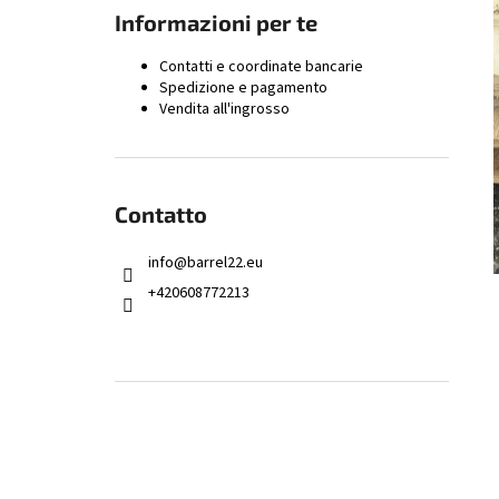
ALESATORE CAMERA 9.3×62 – FINITURA
Informazioni per te
168,66 €
Contatti e coordinate bancarie
Spedizione e pagamento
Vendita all'ingrosso
Contatto
info
@
barrel22.eu
+420608772213