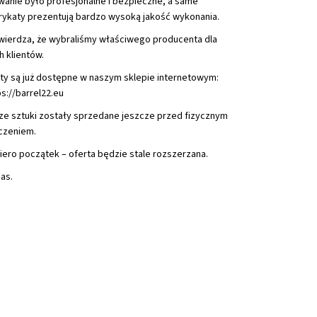
anie było profesjonalne i bezpieczne, a same
 PER ALLINEAMENTO
8 WIN MOUNTAIN GHOST
rykaty prezentują bardzo wysoką jakość wykonania.
wierdza, że wybraliśmy właściwego producenta dla
h klientów.
ty są już dostępne w naszym sklepie internetowym:
ps://barrel22.eu
ze sztuki zostały sprzedane jeszcze przed fizycznym
czeniem.
iero początek – oferta będzie stale rozszerzana.
as.