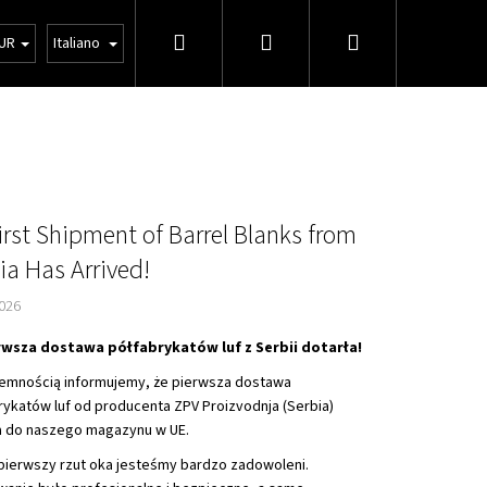
Ricerca
Accesso
Carrello
ioni Generali
Vendita all'ingrosso
UR
Italiano
della
spesa
irst Shipment of Barrel Blanks from
ia Has Arrived!
2026
rwsza dostawa półfabrykatów luf z Serbii dotarła!
jemnością informujemy, że pierwsza dostawa
rykatów luf od producenta ZPV Proizvodnja (Serbia)
a do naszego magazynu w UE.
Avanti
 pierwszy rzut oka jesteśmy bardzo zadowoleni.