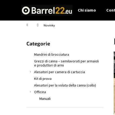
C
Vai
al
a
Chi siamo
Cont
contenuto
Indietro
Indietro
r
shopping
shopping
r
Casa
Novinky
e
B
l
a
l
Saltare
Categorie
r
le
o
r
categorie
Mandrini di brocciatura
a
Grezzi di canna – semilavorati per armaioli
l
e produttori di armi
a
Alesatori per camera di cartuccia
t
Kit di prova
e
Alesatori per la volata della canna (collo)
r
Officina
a
Manuali
l
e