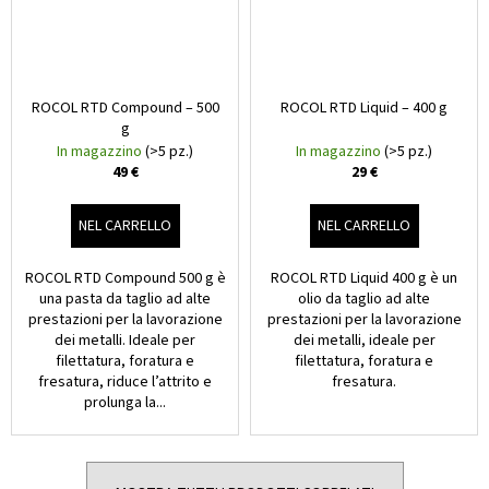
€
ROCOL RTD Compound – 500
ROCOL RTD Liquid – 400 g
g
In magazzino
(>5 pz.)
In magazzino
(>5 pz.)
49 €
29 €
NEL CARRELLO
NEL CARRELLO
ROCOL RTD Compound 500 g è
ROCOL RTD Liquid 400 g è un
una pasta da taglio ad alte
olio da taglio ad alte
prestazioni per la lavorazione
prestazioni per la lavorazione
dei metalli. Ideale per
dei metalli, ideale per
filettatura, foratura e
filettatura, foratura e
fresatura, riduce l’attrito e
fresatura.
prolunga la...