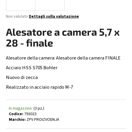
n
d
La
Non valutato
Dettagli sulla valutazione
o
valutazione
media
Alesatore a camera 5,7 x
?
del
prodotto
28 - finale
è
0,0
su
Alesatore della camera: Alesatore della camera FINALE
RICERCA
5
stelle.
Acciaio HSS S705 Bohler
Nuovo di zecca
S
Realizzato in acciaio rapido M-7
i
c
o
In magazzino
(3 pz.)
n
Codice:
793023
s
Marchio:
ZPV PROIZVODNJA
i
g