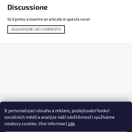
Discussione
Sii il primo a inserire un articolo in questa voce!
AGGIUNGERE UN COMMENTO
P
i
è
d
i
p
a
g
i
K personalizaci obsahu a reklam, poskytování funkcí
n
sociálních médií a analýze naší návštěvnosti využíváme
a
soubory cookies. Více informací
zde
.