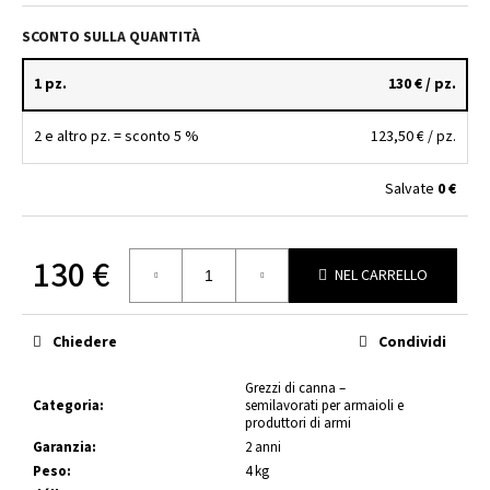
l
SCONTO SULLA QUANTITÀ
i
a
1 pz.
130 €
/ pz.
d
i
2 e altro pz. = sconto 5 %
123,50 €
/ pz.
BARRA
Salvate
0 €
SEMILAVORATA
PER
CANNA
ZPV
130 €
.45
NEL CARRELLO
ACP
Prezzo
1:16"
della
–
Chiedere
Condividi
misura:
560MM
|
Ø28.5MM
Grezzi di canna –
Categoria
:
semilavorati per armaioli e
121
produttori di armi
€
Garanzia
:
2 anni
Peso
:
4 kg