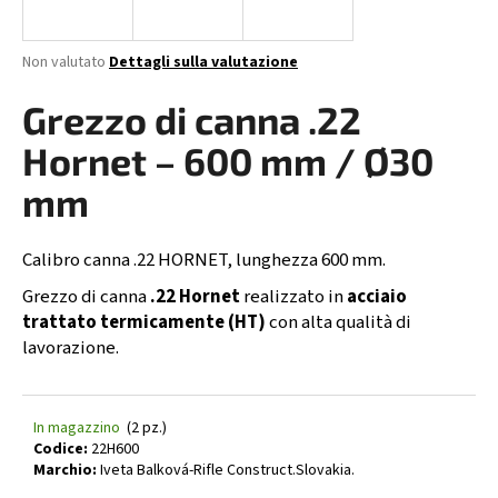
n
d
La
Non valutato
Dettagli sulla valutazione
o
valutazione
media
Grezzo di canna .22
?
del
prodotto
Hornet – 600 mm / Ø30
è
0,0
mm
su
RICERCA
5
stelle.
Calibro canna .22 HORNET, lunghezza 600 mm.
Grezzo di canna
.22 Hornet
realizzato in
acciaio
trattato termicamente (HT)
con alta qualità di
S
lavorazione.
i
c
o
n
In magazzino
(2 pz.)
s
Codice:
22H600
Marchio:
Iveta Balková-Rifle Construct.Slovakia.
i
g