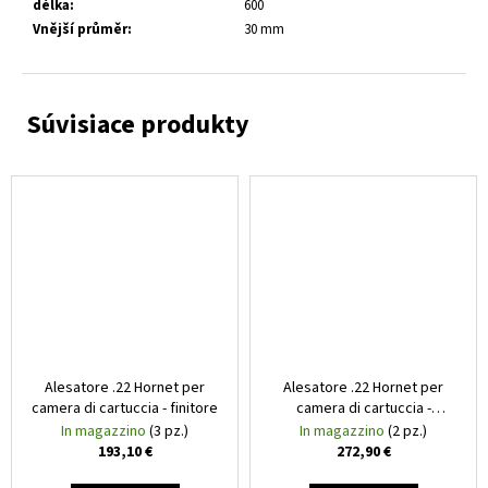
délka
:
600
Vnější průměr
:
30 mm
Alesatore .22 Hornet per
Alesatore .22 Hornet per
camera di cartuccia - finitore
camera di cartuccia -
sgrossatore
In magazzino
(3 pz.)
In magazzino
(2 pz.)
193,10 €
272,90 €