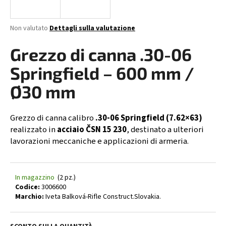
n
d
La
Non valutato
Dettagli sulla valutazione
o
valutazione
media
Grezzo di canna .30-06
?
del
prodotto
Springfield – 600 mm /
è
0,0
Ø30 mm
su
RICERCA
5
stelle.
Grezzo di canna calibro
.30-06 Springfield (7.62×63)
realizzato in
acciaio ČSN 15 230
, destinato a ulteriori
lavorazioni meccaniche e applicazioni di armeria.
S
i
c
In magazzino
(2 pz.)
o
Codice:
3006600
n
Marchio:
Iveta Balková-Rifle Construct.Slovakia.
s
i
g