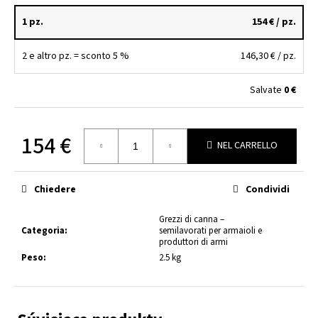
l
1 pz.
154 €
/ pz.
i
a
2 e altro pz. = sconto 5 %
146,30 €
/ pz.
d
i
Salvate
0 €
9
MM
154 €
BARREL
NEL CARRELLO
BLANK
Prezzo
1:10
della
–
Chiedere
Condividi
misura:
500
MM
–
Grezzi di canna –
Ø40
Categoria
:
semilavorati per armaioli e
MM
produttori di armi
|
Peso
:
2.5 kg
ZPV
SERBIA
141
€