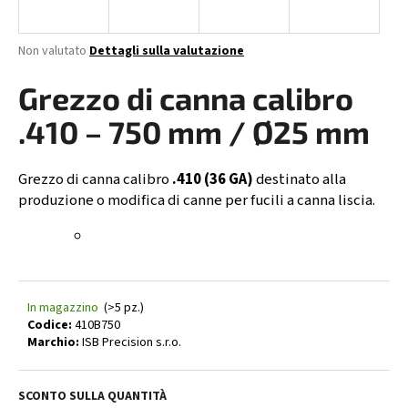
n
d
La
Non valutato
Dettagli sulla valutazione
o
valutazione
media
Grezzo di canna calibro
?
del
prodotto
.410 – 750 mm / Ø25 mm
è
0,0
su
Grezzo di canna calibro
.410 (36 GA)
destinato alla
RICERCA
5
produzione o modifica di canne per fucili a canna liscia.
stelle.
S
i
c
In magazzino
(>5 pz.)
Codice:
410B750
o
Marchio:
ISB Precision s.r.o.
n
s
i
SCONTO SULLA QUANTITÀ
g