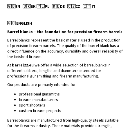
🇬🇧
EN
🇸🇰
SK
🇵🇱
PL
🇩🇪
DE
🇨🇿
CZ
🇮🇹
IT
🇬🇧
ENGLISH
Barrel blanks – the foundation for precision firearm barrels
Barrel blanks represent the basic material used in the production
of precision firearm barrels. The quality of the barrel blank has a
direct influence on the accuracy, durability and overall reliability of
the finished firearm.
At
barrel22.eu
we offer a wide selection of barrel blanks in
different calibers, lengths and diameters intended for
professional gunsmithing and firearm manufacturing.
Our products are primarily intended for:
professional gunsmiths
firearm manufacturers
sport shooters
custom firearm projects
Barrel blanks are manufactured from high-quality steels suitable
for the firearms industry. These materials provide strength,