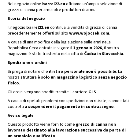
Nel negozio online
barrel22.eu
offriamo un’ampia selezione di
grezzi di canna per armaioli e produttori di armi.
Storia del negozio
Il negozio
barrel22.eu
continua la vendita di grezzi di canna
precedentemente offerti sul sito
www.wojoczek.com
.
A causa di una modifica della legislazione sulle armi nella
Repubblica Ceca entrata in vigore il
1 gennaio 2026
, il nostro
magazzino è stato trasferito nella città di
Čadca in Slovacchia
.
Spedizione e ordini
Si prega di notare che
il ritiro personale non è possibile
. La
nostra struttura è
solo un magazzino logistico senza negozio
fisico
.
Gli ordini vengono spediti tramite il corriere
GLS
.
A causa di ripetuti problemi con spedizioni non ritirate, siamo stati
costretti
a sospendere il pagamento in contrassegno
.
Avviso legale
Questo prodotto viene fornito come
grezzo di canna non
lavorato destinato alla lavorazione successiva da parte di
un armaiolo qualificato
.