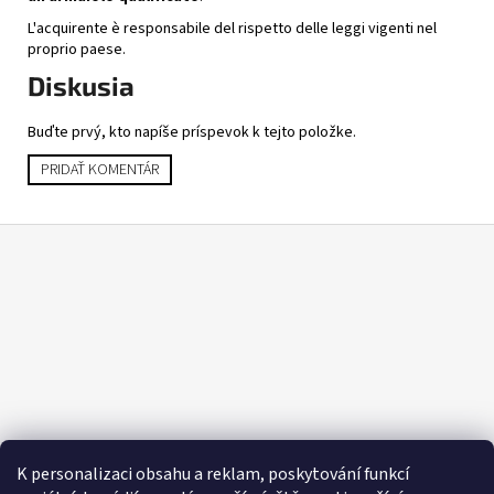
L'acquirente è responsabile del rispetto delle leggi vigenti nel
proprio paese.
Diskusia
Buďte prvý, kto napíše príspevok k tejto položke.
PRIDAŤ KOMENTÁR
Z
á
p
ä
t
i
e
K personalizaci obsahu a reklam, poskytování funkcí