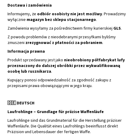
Dostawa i zamówienia
Informujemy, że
odbiór osobisty nie jest możliwy
. Prowadzimy
wyłącznie
magazyn bez sklepu stacjonarnego
.
Zamówienia wysyłamy za pośrednictwem firmy kurierskiej
GLS
.
Z powodu problemów z nieodebranymi przesyłkami byliśmy
zmuszeni
zrezygnować z płatności za pobraniem
.
Informacja prawna
Produkt sprzedawany jest jako
nieobrobiony półfabrykat lufy
przeznaczony do dalszej obróbki przez wykwalifikowaną
osobę lub rusznikarza
.
Kupujący ponosi odpowiedzialność za zgodność zakupu z
przepisami prawa obowiązującymi w jego kraju.
🇩🇪
DEUTSCH
Laufrohlinge – Grundlage für präzise Waffenläufe
Laufrohlinge sind das Grundmaterial für die Herstellung präziser
Waffenläufe. Die Qualität eines Laufrohlings beeinflusst direkt
Präzision und Lebensdauer der fertigen Waffe.