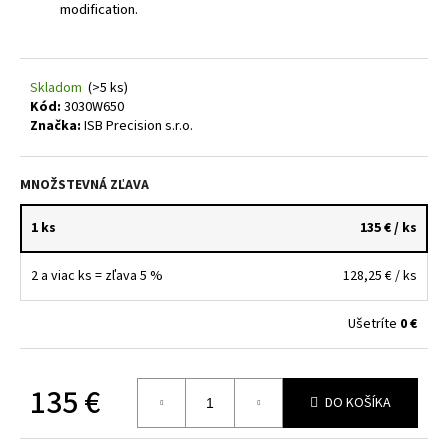
modification.
Skladom
(>5 ks)
Kód:
3030W650
Značka:
ISB Precision s.r.o.
MNOŽSTEVNÁ ZĽAVA
1 ks
135 €
/ ks
2 a viac ks = zľava 5 %
128,25 €
/ ks
Ušetríte
0 €
135 €
DO KOŠÍKA
Jednotková
cena: