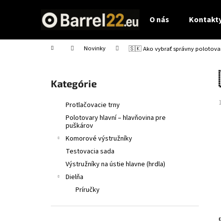
K
Prejsť
na
o
O nás
Kontakty
obsah
Späť
Späť
š
do
do
í
Domov
Novinky
🇸🇰 Ako vybrať správny polotova
obchodu
obchodu
k
B
o
Preskočiť
Kategórie
č
kategórie
n
Protlačovacie trny
ý
Polotovary hlavní – hlavňovina pre
p
puškárov
a
Komorové výstružníky
n
Testovacia sada
e
Výstružníky na ústie hlavne (hrdla)
l
Dielňa
Príručky