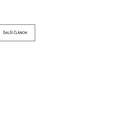
Ý KOLIMÁTOR .243 / .308
TAIN GHOST / ČERVENÝ
ĎALŠÍ ČLÁNOK