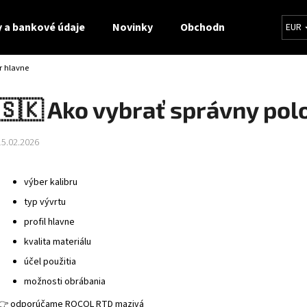
 a bankové údaje
Novinky
Obchodné podmienky
EUR
r hlavne
Čo potrebujete nájsť?
🇸🇰 Ako vybrať správny pol
HĽADAŤ
15.02.2026
výber kalibru
Odporúčame
typ vývrtu
profil hlavne
kvalita materiálu
účel použitia
možnosti obrábania
👉 odporúčame ROCOL RTD mazivá