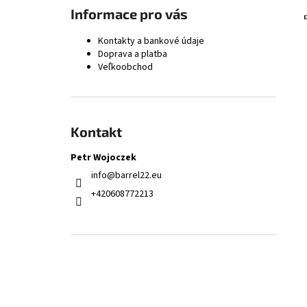
9,3 × 62 KOMOROVÝ VÝSTRUŽNÍK - FINÁLNY
Informace pro vás
168,66 €
Kontakty a bankové údaje
Doprava a platba
Veľkoobchod
Kontakt
Petr Wojoczek
info
@
barrel22.eu
+420608772213